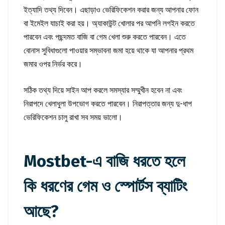
ইত্যাদি তথ্য দিবেন। এছাড়াও ভেরিফিকেশন করার জন্য আপনার ফোন
বা ইমেইল যাচাই করা হয়। অ্যাকাউন্ট খোলার পর আপনি লগইন করতে
পারবেন এবং পছন্দমত বাজি বা গেম খেলা শুরু করতে পারবেন। এতে
বোনাস সুবিধাগুলো পাওয়ার সম্ভাবনা জমা হয়ে থাকে যা আপনার প্রথম
জমার ওপর নির্ভর করে।
সঠিক তথ্য দিয়ে সাইন আপ করলে সমস্যার সম্মুখীন হবেন না এবং
নিরাপদে খেলাধুলা উপভোগ করতে পারবেন। নিরাপত্তার জন্য দু-ধাপ
ভেরিফিকেশন চালু রাখা সব সময় ভালো।
Mostbet-এ বাজি ধরতে হলে
কি ধরণের গেম ও স্পোর্টস ব্যাটিং
আছে?