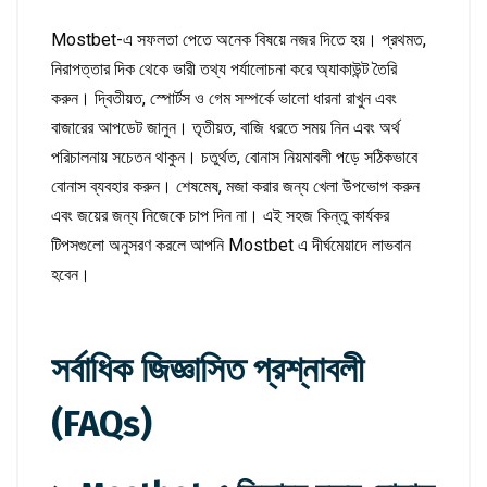
Mostbet-এ সফলতা পেতে অনেক বিষয়ে নজর দিতে হয়। প্রথমত,
নিরাপত্তার দিক থেকে ভারী তথ্য পর্যালোচনা করে অ্যাকাউন্ট তৈরি
করুন। দ্বিতীয়ত, স্পোর্টস ও গেম সম্পর্কে ভালো ধারনা রাখুন এবং
বাজারের আপডেট জানুন। তৃতীয়ত, বাজি ধরতে সময় নিন এবং অর্থ
পরিচালনায় সচেতন থাকুন। চতুর্থত, বোনাস নিয়মাবলী পড়ে সঠিকভাবে
বোনাস ব্যবহার করুন। শেষমেষ, মজা করার জন্য খেলা উপভোগ করুন
এবং জয়ের জন্য নিজেকে চাপ দিন না। এই সহজ কিন্তু কার্যকর
টিপসগুলো অনুসরণ করলে আপনি Mostbet এ দীর্ঘমেয়াদে লাভবান
হবেন।
সর্বাধিক জিজ্ঞাসিত প্রশ্নাবলী
(FAQs)