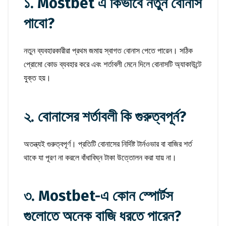
১. Mostbet এ কিভাবে নতুন বোনাস
পাবো?
নতুন ব্যবহারকারীরা প্রথম জমায় স্বাগত বোনাস পেতে পারেন। সঠিক
প্রোমো কোড ব্যবহার করে এবং শর্তাবলী মেনে দিলে বোনাসটি অ্যাকাউন্টে
যুক্ত হয়।
২. বোনাসের শর্তাবলী কি গুরুত্বপূর্ন?
অতন্ত্যই গুরুত্বপূর্ণ। প্রতিটি বোনাসের নির্দিষ্ট টার্নওভার বা বাজির শর্ত
থাকে যা পূরণ না করলে বাঁধাবিঘ্ন টাকা উত্তোলন করা যায় না।
৩. Mostbet-এ কোন স্পোর্টস
গুলোতে অনেক বাজি ধরতে পারেন?