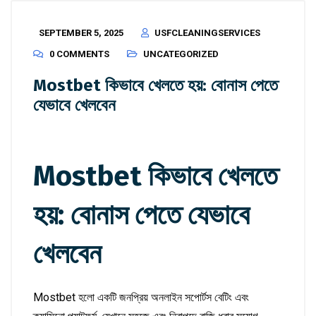
SEPTEMBER 5, 2025
USFCLEANINGSERVICES
0 COMMENTS
UNCATEGORIZED
Mostbet কিভাবে খেলতে হয়: বোনাস পেতে
যেভাবে খেলবেন
Mostbet কিভাবে খেলতে
হয়: বোনাস পেতে যেভাবে
খেলবেন
Mostbet হলো একটি জনপ্রিয় অনলাইন সপোর্টস বেটিং এবং