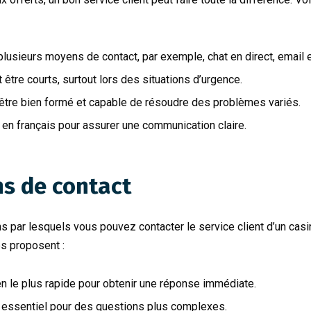
plusieurs moyens de contact, par exemple, chat en direct, email 
tre courts, surtout lors des situations d’urgence.
être bien formé et capable de résoudre des problèmes variés.
 en français pour assurer une communication claire.
ns de contact
ens par lesquels vous pouvez contacter le service client d’un casi
s proposent :
n le plus rapide pour obtenir une réponse immédiate.
t essentiel pour des questions plus complexes.