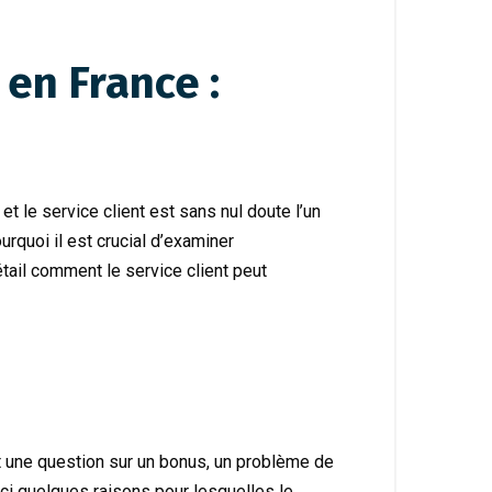
 en France :
et le service client est sans nul doute l’un
urquoi il est crucial d’examiner
détail comment le service client peut
it une question sur un bonus, un problème de
oici quelques raisons pour lesquelles le