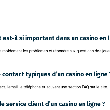
t est-il si important dans un casino en l
re rapidement les problèmes et répondre aux questions des joueu
 contact typiques d’un casino en ligne 
ect, l’email, le téléphone et souvent une section FAQ sur le site.
e service client d’un casino en ligne ?