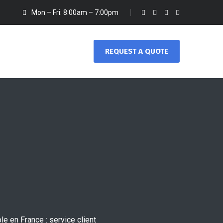
Mon – Fri: 8:00am – 7:00pm
REQUEST A QUOTE
le en France : service client