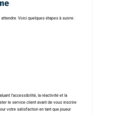
gne
 attendre. Voici quelques étapes à suivre :
ant l’accessibilité, la réactivité et la
ter le service client avant de vous inscrire
pour votre satisfaction en tant que joueur