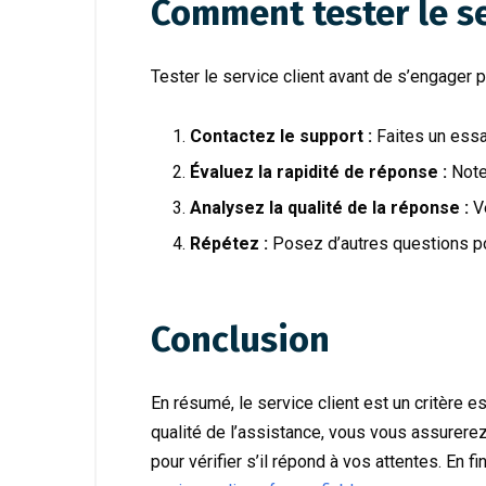
Comment tester le se
Tester le service client avant de s’engager 
Contactez le support :
Faites un essai
Évaluez la rapidité de réponse :
Notez
Analysez la qualité de la réponse :
Vé
Répétez :
Posez d’autres questions po
Conclusion
En résumé, le service client est un critère ess
qualité de l’assistance, vous vous assurerez
pour vérifier s’il répond à vos attentes. En f