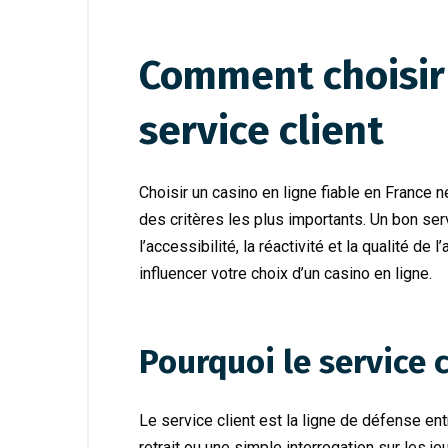
Comment choisir u
service client
Choisir un casino en ligne fiable en France n
des critères les plus importants. Un bon servi
l’accessibilité, la réactivité et la qualité d
influencer votre choix d’un casino en ligne.
Pourquoi le service c
Le service client est la ligne de défense en
retrait ou une simple interrogation sur les je