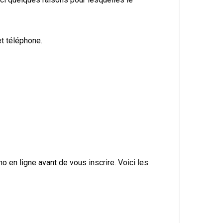
et téléphone.
no en ligne avant de vous inscrire. Voici les