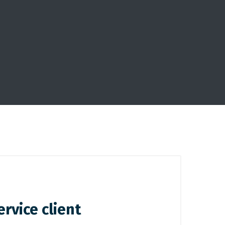
rvice client