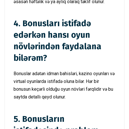
əsasən həftəlik və ya aylıq olaraq təklif olunur.
4. Bonusları istifadə
edərkən hansı oyun
növlərindən faydalana
bilərəm?
Bonuslar adətən idman bahisləri, kazino oyunları və
virtual oyunlarda istifadə oluna bilər. Hər bir
bonusun keçərli olduğu oyun növləri fərqlidir və bu
saytda detallı qeyd olunur.
5. Bonusların