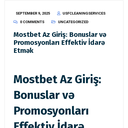
SEPTEMBER 9, 2025
USFCLEANINGSERVICES
0 COMMENTS
UNCATEGORIZED
Mostbet Az Giriş: Bonuslar və
Promosyonları Effektiv İdarə
Etmək
Mostbet Az Giriş:
Bonuslar və
Promosyonları
Effektiv İdarə