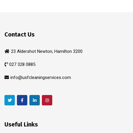
Contact Us
23 Aldershot Newton, Hamilton 3200
027 328 0885
info@usfcleaningservices.com
Useful Links