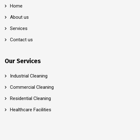
Home
About us
Services
Contact us
Our Services
Industrial Cleaning
Commercial Cleaning
Residential Cleaning
Healthcare Facilities