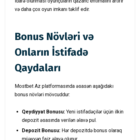
idarə olunması oyunçuların qazanc ehtimalını artırır
və daha çox oyun imkanı təklif edir.
Bonus Növləri və
Onların İstifadə
Qaydaları
Mostbet Az platformasında əsasən aşağıdakı
bonus növləri mövcuddur:
Qeydiyyat Bonusu:
Yeni istifadəçilər üçün ilkin
depozit əsasında verilən əlavə pul.
Depozit Bonusu:
Hər depozitdə bonus olaraq
müəyyən faiz əlavə olunur.