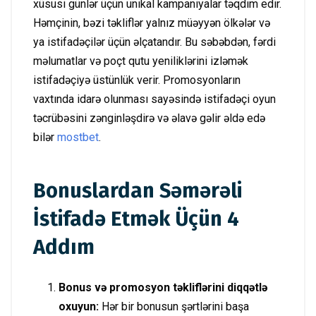
xüsusi günlər üçün unikal kampaniyalar təqdim edir.
Həmçinin, bəzi təkliflər yalnız müəyyən ölkələr və
ya istifadəçilər üçün əlçatandır. Bu səbəbdən, fərdi
məlumatlar və poçt qutu yeniliklərini izləmək
istifadəçiyə üstünlük verir. Promosyonların
vaxtında idarə olunması sayəsində istifadəçi oyun
təcrübəsini zənginləşdirə və əlavə gəlir əldə edə
bilər
mostbet
.
Bonuslardan Səmərəli
İstifadə Etmək Üçün 4
Addım
Bonus və promosyon təkliflərini diqqətlə
oxuyun:
Hər bir bonusun şərtlərini başa