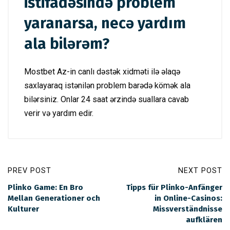
istifadəsində problem
yaranarsa, necə yardım
ala bilərəm?
Mostbet Az-in canlı dəstək xidməti ilə əlaqə
saxlayaraq istənilən problem barədə kömək ala
bilərsiniz. Onlar 24 saat ərzində suallara cavab
verir və yardım edir.
PREV POST
NEXT POST
Plinko Game: En Bro
Tipps für Plinko-Anfänger
Mellan Generationer och
in Online-Casinos:
Kulturer
Missverständnisse
aufklären