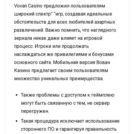
Vovan Casino предложил пользователям
широкий спектр” “игр, создавая идеальные
обстоятельств для всех любителей азартных
развлечений. Важно помнить, что наглядного
зеркала никак даже влияет на игровой
процесс. Игроки или продолжать
наслаждаться же привилегиями и бонусами
основного сайта. Мобильная версия Вован
Казино предлагает своим пользователям
множество уникальных преимущества.
Также проблемы с доступом к геймплею
могут быть связанную с тем, не сервер
перегружен.
Такая процедура исключает использование
стороннего ПО и гарантируя правильность