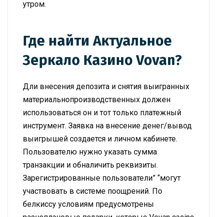
утром.
Где найти Актуальное
Зеркало Казино Vovan?
Дли внесения депозита и снятия выигранных
материальнопроизводственных должен
использоваться он и тот только платежный
инструмент. Заявка на внесение денег/вывод
выигрышей создается и личном кабинете.
Пользователю нужно указать сумма
транзакции и обналичить реквизиты.
Зарегистрированные пользователи” “могут
участвовать в системе поощрений. По
белкиссу условиям предусмотрены