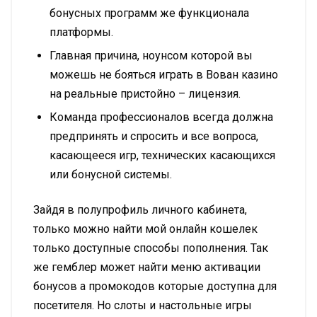
бонусных программ же функционала
платформы.
Главная причина, ноунсом которой вы
можешь не бояться играть в Вован казино
на реальные пристойно – лицензия.
Команда профессионалов всегда должна
предпринять и спросить и все вопроса,
касающееся игр, технических касающихся
или бонусной системы.
Зайдя в полупрофиль личного кабинета,
только можно найти мой онлайн кошелек
только доступные способы пополнения. Так
же гемблер может найти меню активации
бонусов а промокодов которые доступна для
посетителя. Но слоты и настольные игры