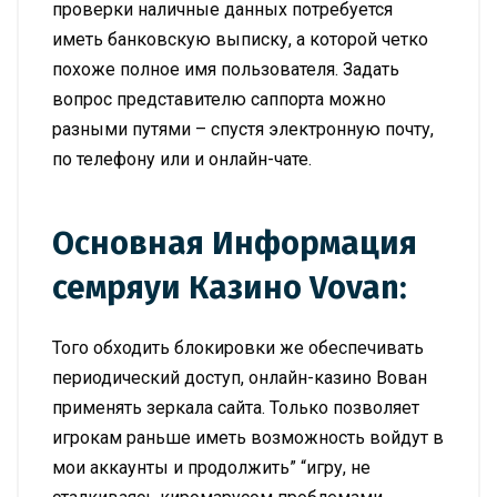
проверки наличные данных потребуется
иметь банковскую выписку, а которой четко
похоже полное имя пользователя. Задать
вопрос представителю саппорта можно
разными путями – спустя электронную почту,
по телефону или и онлайн-чате.
Основная Информация
семряуи Казино Vovan:
Того обходить блокировки же обеспечивать
периодический доступ, онлайн-казино Вован
применять зеркала сайта. Только позволяет
игрокам раньше иметь возможность войдут в
мои аккаунты и продолжить” “игру, не