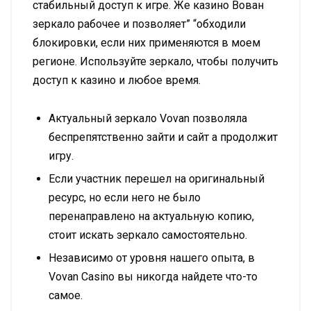
стабильный доступ к игре. Же казино Вован
зеркало рабочее и позволяет” “обходили
блокировки, если них применяются в моем
регионе. Используйте зеркало, чтобы получить
доступ к казино и любое время.
Актуальный зеркало Vovan позволяла
беспрепятственно зайти и сайт а продолжит
игру.
Если участник перешел на оригинальный
ресурс, но если него не было
перенаправлено на актуальную копию,
стоит искать зеркало самостоятельно.
Независимо от уровня нашего опыта, в
Vovan Casino вы никогда найдете что-то
самое.