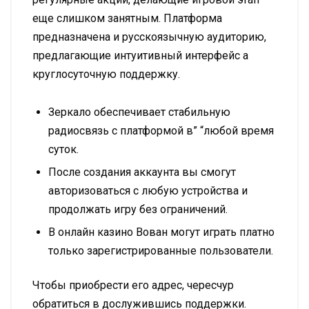
еще слишком занятным. Платформа
предназначена и русскоязычную аудиторию,
предлагающие интуитивный интерфейс а
круглосуточную поддержку.
Зеркало обеспечивает стабильную
радиосвязь с платформой в” “любой время
суток.
После создания аккаунта вы смогут
авторизоваться с любую устройства и
продолжать игру без ограничений.
В онлайн казино Вован могут играть платно
только зарегистрированные пользователи.
Чтобы приобрести его адрес, чересчур
обратиться в дослужившись поддержки.