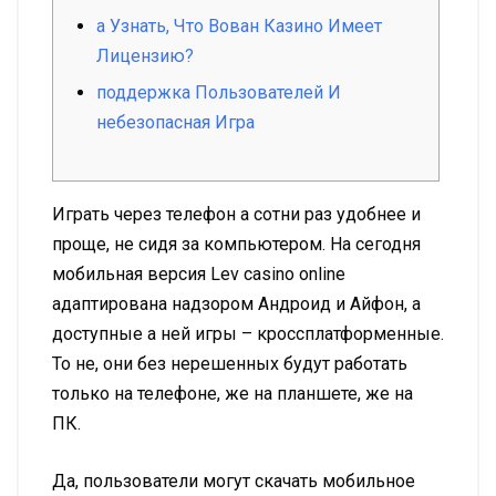
а Узнать, Что Вован Казино Имеет
Лицензию?
поддержка Пользователей И
небезопасная Игра
Играть через телефон а сотни раз удобнее и
проще, не сидя за компьютером. На сегодня
мобильная версия Lev casino online
адаптирована надзором Андроид и Айфон, а
доступные а ней игры – кроссплатформенные.
То не, они без нерешенных будут работать
только на телефоне, же на планшете, же на
ПК.
Да, пользователи могут скачать мобильное