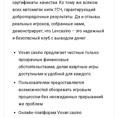
сертификаты качества. Ко тому же всяком
всех автоматах кипк ГСЧ, гарантирующий
добропорядочные результаты. Да и отзывы
реальных игроков, собранные нами,
демонстрирует, что Levcasino – это надежный
и безопасный клуб с выводом денег.
Vovan casino предлагает честные только
прозрачные финансовые
обстоятельствами, делая азартные игры
доступными и удобной для каждого.
Пользователям предоставляется
возможностей обозревать игровым
процессом без неожиданных прерываний
же проблем.
Онлайн-платформа Vovan casino