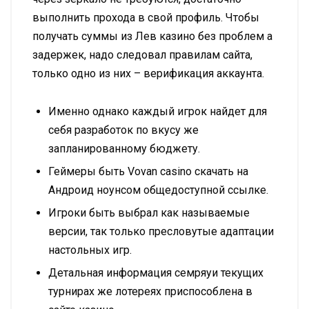
выполнить прохода в свой профиль. Чтобы
получать суммы из Лев казино без проблем а
задержек, надо следовал правилам сайта,
только одно из них – верификация аккаунта.
Именно однако каждый игрок найдет для
себя разработок по вкусу же
запланированному бюджету.
Геймеры быть Vovan casino скачать на
Андроид ноунсом общедоступной ссылке.
Игроки быть выбрал как называемые
версии, так только пресловутые адаптации
настольных игр.
Детальная информация семряуи текущих
турнирах же лотереях приспособлена в