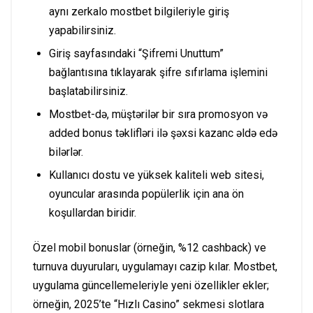
aynı zerkalo mostbet bilgileriyle giriş
yapabilirsiniz.
Giriş sayfasındaki “Şifremi Unuttum”
bağlantısına tıklayarak şifre sıfırlama işlemini
başlatabilirsiniz.
Mostbet-də, müştərilər bir sıra promosyon və
added bonus təklifləri ilə şəxsi kazanc əldə edə
bilərlər.
Kullanıcı dostu ve yüksek kaliteli web sitesi,
oyuncular arasında popülerlik için ana ön
koşullardan biridir.
Özel mobil bonuslar (örneğin, %12 cashback) ve
turnuva duyuruları, uygulamayı cazip kılar. Mostbet,
uygulama güncellemeleriyle yeni özellikler ekler;
örneğin, 2025’te “Hızlı Casino” sekmesi slotlara