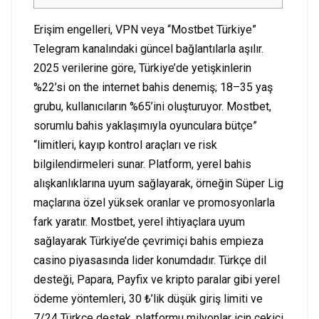
Erişim engelleri, VPN veya “Mostbet Türkiye”
Telegram kanalındaki güncel bağlantılarla aşılır.
2025 verilerine göre, Türkiye’de yetişkinlerin
%22’si on the internet bahis denemiş; 18–35 yaş
grubu, kullanıcıların %65’ini oluşturuyor. Mostbet,
sorumlu bahis yaklaşımıyla oyunculara bütçe”
“limitleri, kayıp kontrol araçları ve risk
bilgilendirmeleri sunar. Platform, yerel bahis
alışkanlıklarına uyum sağlayarak, örneğin Süper Lig
maçlarına özel yüksek oranlar ve promosyonlarla
fark yaratır. Mostbet, yerel ihtiyaçlara uyum
sağlayarak Türkiye’de çevrimiçi bahis empieza
casino piyasasında lider konumdadır. Türkçe dil
desteği, Papara, Payfix ve kripto paralar gibi yerel
ödeme yöntemleri, 30 ₺’lik düşük giriş limiti ve
7/24 Türkçe destek, platformu milyonlar için çekici