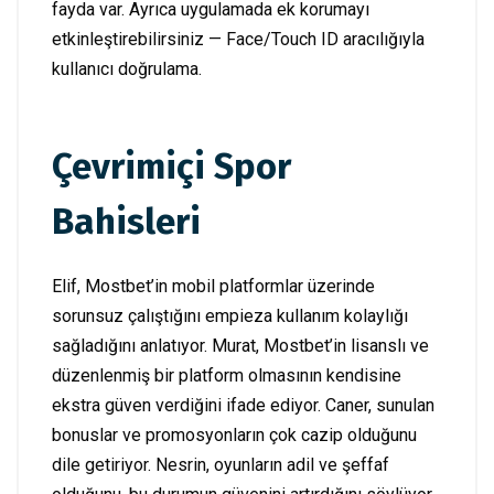
fayda var. Ayrıca uygulamada ek korumayı
etkinleştirebilirsiniz — Face/Touch ID aracılığıyla
kullanıcı doğrulama.
Çevrimiçi Spor
Bahisleri
Elif, Mostbet’in mobil platformlar üzerinde
sorunsuz çalıştığını empieza kullanım kolaylığı
sağladığını anlatıyor. Murat, Mostbet’in lisanslı ve
düzenlenmiş bir platform olmasının kendisine
ekstra güven verdiğini ifade ediyor. Caner, sunulan
bonuslar ve promosyonların çok cazip olduğunu
dile getiriyor. Nesrin, oyunların adil ve şeffaf