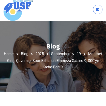
Blog
Home
Blog
2025
September
19
Mostbet
Giriş: Çevrimiçi Spor Bahisleri Empieza Casino 9, 000’ye
Kadar Bonus