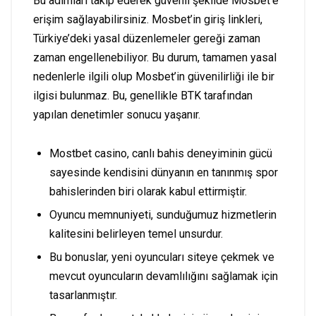
Bu adımları takip ederek güvenli şekilde Mosbet’e
erişim sağlayabilirsiniz. Mosbet’in giriş linkleri,
Türkiye’deki yasal düzenlemeler gereği zaman
zaman engellenebiliyor. Bu durum, tamamen yasal
nedenlerle ilgili olup Mosbet’in güvenilirliği ile bir
ilgisi bulunmaz. Bu, genellikle BTK tarafından
yapılan denetimler sonucu yaşanır.
Mostbet casino, canlı bahis deneyiminin gücü
sayesinde kendisini dünyanın en tanınmış spor
bahislerinden biri olarak kabul ettirmiştir.
Oyuncu memnuniyeti, sunduğumuz hizmetlerin
kalitesini belirleyen temel unsurdur.
Bu bonuslar, yeni oyuncuları siteye çekmek ve
mevcut oyuncuların devamlılığını sağlamak için
tasarlanmıştır.