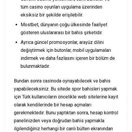
tüm casino oyunları uygulama üzerinden
eksiksiz bir şekilde erişilebilir.
Mostbet, dünyanın çoğu ülkesinde faaliyet
gösteren uluslararası bir bahis şirketidir.
Ayrıca güncel promosyonlar, arayüz dilini
değiştirmek için butonlar, mobil uygulamaları
indirmek ve daha fazlasını içeren bir bölüm de
bulunmaktadır.
Bundan sonra casinoda oynayabilecek ve bahis
yapabileceksiniz. Bu sitede spor bahisleri yapmak
için Türk kullanıcıların öncelikle web sitelerine kayıt
olarak kendilerinde bir hesap açmaları
gerekmektedir. Bunu yaptıktan sonra, hesap kontrol
panelinizden veya doğrudan bahis yapmakla
ilgilendiğiniz herhangi bir canlı bülten ekranından