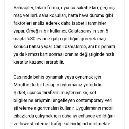
Bahisçiler, takım formu, oyuncu sakatlıkları, geçmiş
maç verileri, saha koşulları, hatta hava durumu gibi
faktörleri analiz ederek daha isabetli tahminler
yapar. Örneğin, bir kullanıcı, Galatasaray’ın son 5
maçta %80 evinde galip geldiğini görerek maç
sonucu bahsi yapar. Canlı bahislerde, ani bir penaltı
ya da kırmızı kart sonrası oranlar değiştiğinde hızlı
kararlar kazancı artırabilir.
Casinoda bahis oynamak veya oynamak için
Mostbet’te bir hesap oluşturmanız yeterlidir.
Şirket, üçüncü tarafların müşterinin kişisel
bilgilerine erişimini engelleyen contemporary veri
şifreleme algoritmaları kullanır. Uygulamanın mobil
cihazlarda çalışmak için daha iyi enhance edildiğini
ve lowest internet trafiği kullandığını belirtmekte