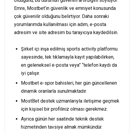
olduğunu, bu durumun güvenini artırdığını söylüyor.
Emre, Mostbet’in güvenlik ve emniyet konusunda
çok güvenilir olduğunu belirtiyor. Daha sonraki
yorumlarımda kullanılması için adım, e-posta
adresim ve site adresim bu tarayıcıya kaydedilsin.
Şirket içi inşa edilmiş sports activity platformu
sayesinde, tek tıklamayla kayıt yapılabilirken,
en geleneksel e-posta veya” “telefon kaydı da
iyi çalışır.
Mostbet e-spor bahisleri, her gün güncellenen
dinamik oranlarla sunulmaktadır.
MostBet destek uzmanlarıyla iletişime geçmek
için kişisel bir profiliniz olması gerekmez.
Ayrıca günün her saatinde teknik destek
hizmetinden tavsiye almak mümkündür.