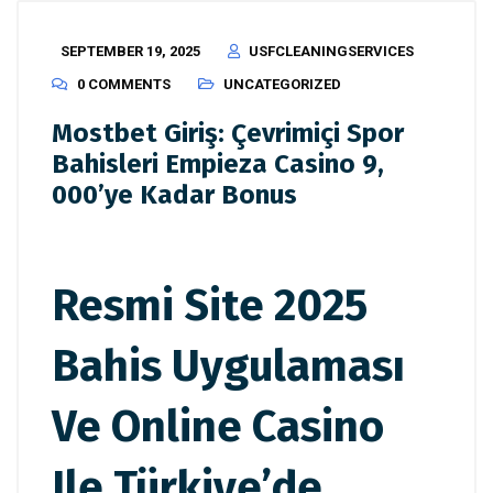
SEPTEMBER 19, 2025
USFCLEANINGSERVICES
0 COMMENTS
UNCATEGORIZED
Mostbet Giriş: Çevrimiçi Spor
Bahisleri Empieza Casino 9,
000’ye Kadar Bonus
Resmi Site 2025
Bahis Uygulaması
Ve Online Casino
Ile Türkiye’de