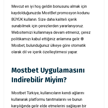
Mevcut en iyi hoş geldin bonusunu almak için
kaydolduğunuzda MostBet promosyon kodunu
BÜYÜK kullanın. Size daha kaliteli içerik
sunabilmek için çerezlerden yararlanıyoruz.
Websitemizi kullanmaya devam etmeniz, çerez
politikamızı kabul ettiğiniz anlamına gelir. 🌐
Mosbet, bulunduğunuz ülkeye göre otomatik
olarak dil ve içerik özelleştirmesi yapar.
Mostbet Uygulamasını
Indirebilir Miyim?
Mostbet Türkiye, kullanıcıların kendi ağlarını
kullanarak platformu tanıtmalarını ve bunun
karşılığında gelir elde etmelerini sağlayan bir