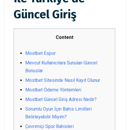
Güncel Giriş
Content
Mostbet Espor
Mevcut Kullanıcılara Sunulan Güncel
Bonuslar
Mostbet Sitesinde Nasıl Kayıt Olunur
Mostbet Ödeme Yöntemleri
Mostbet Güncel Giriş Adresi Nedir?
Sorumlu Oyun İçin Bahis Limitleri
Belirleyebilir Miyim?
Çevrimiçi Spor Bahisleri