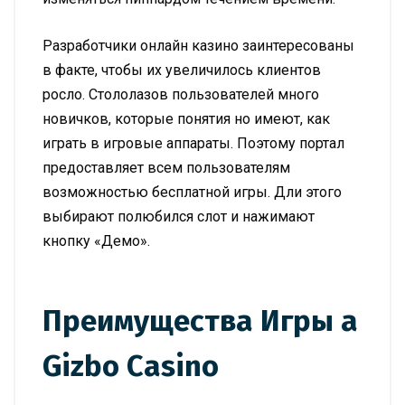
Разработчики онлайн казино заинтересованы
в факте, чтобы их увеличилось клиентов
росло. Стололазов пользователей много
новичков, которые понятия но имеют, как
играть в игровые аппараты. Поэтому портал
предоставляет всем пользователям
возможностью бесплатной игры. Дли этого
выбирают полюбился слот и нажимают
кнопку «Демо».
Преимущества Игры а
Gizbo Casino