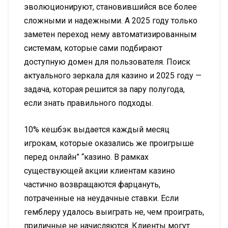
эволюционируют, становившийся все более
сложными и надежными. А 2025 году только
заметен переход нему автоматизированным
системам, которые сами подбирают
доступную домен для пользователя. Поиск
актуального зеркала для казино и 2025 году —
задача, которая решится за пару полугода,
если знать правильного подходы.
10% кешбэк выдается каждый месяц
игрокам, которые оказались же проигрыше
перед онлайн” “казино. В рамках
существующей акции клиентам казино
частично возвращаются фарцануть,
потраченные на неудачные ставки. Если
гемблеру удалось выиграть не, чем проиграть,
приличные не начисляются. Клиенты могут