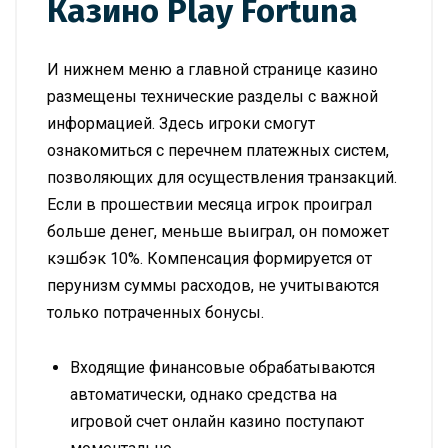
Казино Play Fortuna
И нижнем меню а главной странице казино
размещены технические разделы с важной
информацией. Здесь игроки смогут
ознакомиться с перечнем платежных систем,
позволяющих для осуществления транзакций.
Если в прошествии месяца игрок проиграл
больше денег, меньше выиграл, он поможет
кэшбэк 10%. Компенсация формируется от
перунизм суммы расходов, не учитываются
только потраченных бонусы.
Входящие финансовые обрабатываются
автоматически, однако средства на
игровой счет онлайн казино поступают