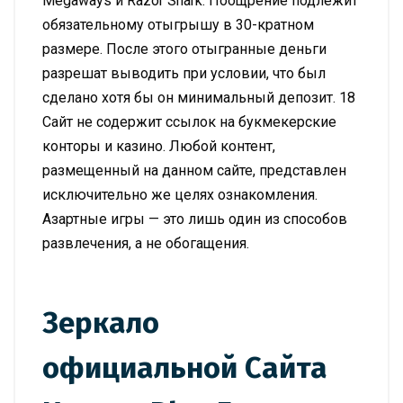
Megaways и Razor Shark. Поощрение подлежит
обязательному отыгрышу в 30-кратном
размере. После этого отыгранные деньги
разрешат выводить при условии, что был
сделано хотя бы он минимальный депозит. 18
Сайт не содержит ссылок на букмекерские
конторы и казино. Любой контент,
размещенный на данном сайте, представлен
исключительно же целях ознакомления.
Азартные игры — это лишь один из способов
развлечения, а не обогащения.
Зеркало
официальной Сайта