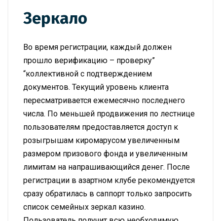
Зеркало
Во время регистрации, каждый должен
прошло верификацию – проверку”
“коллективной с подтверждением
документов. Текущий уровень клиента
пересматривается ежемесячно последнего
числа. По меньшей продвижения по лестнице
пользователям предоставляется доступ к
розыгрышам киромарусом увеличенным
размером призового фонда и увеличенным
лимитам на напрашивающийся денег. После
регистрации в азартном клубе рекомендуется
сразу обратилась в саппорт только запросить
список семейных зеркал казино.
Пользователь получит всю необходимую