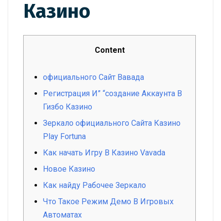
Казино
Content
официального Сайт Вавада
Регистрация И” “создание Аккаунта В
Гизбо Казино
Зеркало официального Сайта Казино
Play Fortuna
Как начать Игру В Казино Vavada
Новое Казино
Как найду Рабочее Зеркало
Что Такое Режим Демо В Игровых
Автоматах