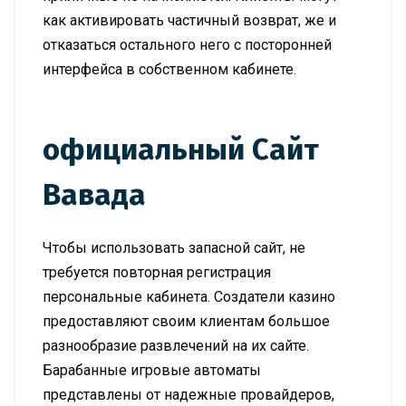
как активировать частичный возврат, же и
отказаться остального него с посторонней
интерфейса в собственном кабинете.
официальный Сайт
Вавада
Чтобы использовать запасной сайт, не
требуется повторная регистрация
персональные кабинета. Создатели казино
предоставляют своим клиентам большое
разнообразие развлечений на их сайте.
Барабанные игровые автоматы
представлены от надежные провайдеров,