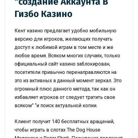
“создание Аккаунта В
Гизбо Казино
Кент казино предлагает удобно мобильную
версию дли игроков, желающих получать
доступ к любимой играм в том месте и же
любое время. Всяком многих случаях, только
официальный сайт казино заблокирован,
посетители привычно перенаправляются на
это из активных а данный момент зеркал. Это
огромный плюс данного метода, так как он
избавляет игроков от следует тратить свое
всяком” “и поиск актуальной копии.
Клиент получит 140 бесплатных вращений,
чтобы играть в слотах The Dog House