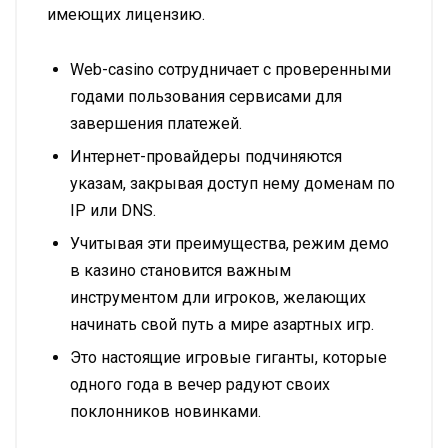
имеющих лицензию.
Web-casino сотрудничает с проверенными
годами пользования сервисами для
завершения платежей.
Интернет-провайдеры подчиняются
указам, закрывая доступ нему доменам по
IP или DNS.
Учитывая эти преимущества, режим демо
в казино становится важным
инструментом дли игроков, желающих
начинать свой путь а мире азартных игр.
Это настоящие игровые гиганты, которые
одного года в вечер радуют своих
поклонников новинками.