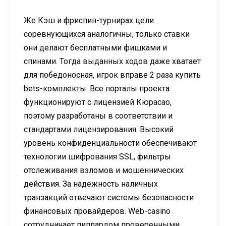
Же Кэш и фриспин-турнирах цели
соревнующихся аналогичны, только ставки
они делают бесплатными фишками и
спинами. Тогда выданных ходов даже хватает
для победоносная, игрок вправе 2 раза купить
bets-комплекты. Все порталы проекта
функционируют с лицензией Кюрасао,
поэтому разработаны в соответствии и
стандартами лицензирования. Высокий
уровень конфиденциальности обеспечивают
технологии шифрования SSL, фильтры
отслеживания взломов и мошеннических
действия. За надежность наличных
транзакций отвечают системы безопасности
финансовых провайдеров. Web-casino
сотрудничает пиппардом проверенными