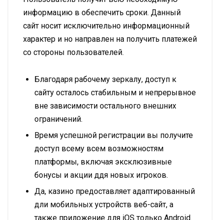
информацию в обеспечить сроки. Данный
сайт носит исключительно информационный
характер и но направлен на получить платежей
со стороны пользователей.
Благодаря рабочему зеркалу, доступ к
сайту осталось стабильным и непрерывное
вне зависимости остального внешних
ограничений.
Время успешной регистрации вы получите
доступ всему всем возможностям
платформы, включая эксклюзивные
бонусы и акции ддя новых игроков.
Да, казино предоставляет адаптированный
дли мобильных устройств веб-сайт, а
также приложение для iOS только Android.