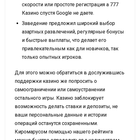
скорости или простоте регистрация а 777
Казино спустя Google не даете.
Заведение предложил широкий выбор
азартных развлечений, регулярные бонусы
и быстрые выплаты, что делает его
привлекательным как дли новичков, так
только опытных игроков.
Для этого можно обратиться в дослужившись
поддержки казино же попросить о
самоограничении или самоустранении
остального игры. Казино заблокирует
возможность делать ставки и депозиты, не
ваши персональные данные и истории
операций останутся сохраненными.
Киромарусом помощью нашего рейтинга