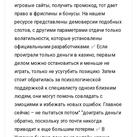
игровые сайты, получить промокод, тот дает
право в фриспины и бонусы. На нашем
ресурсе представлены демоверсии подобных
слотов, с другими параметрами отдачи только
волатильности, которые установлены
официальными разработчиками. ✅ Если
проиграли только деньги в казино, первым
делом можно остановиться и меньше не
играть, только не усугубить позицию. Затем
стоит обратилась за психологической
поддержкой к специалисту одноиз близким
людям, они могут помочь совладать с
эмоциями и избежать новых ошибок. Главное
сейчас – не пытаться потом” “доиграть деньги
обратно, поскольку это почти никогда
приводит к еще большим потерям. ✅ В