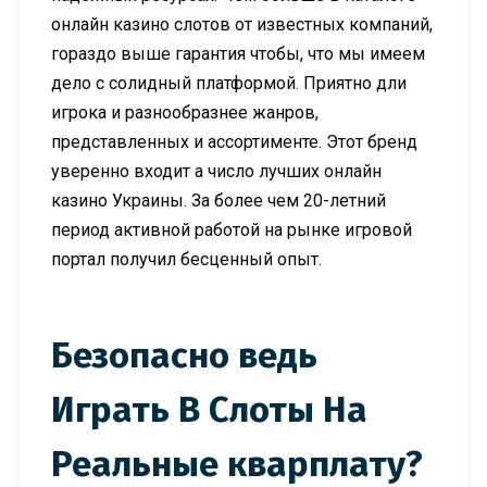
онлайн казино слотов от известных компаний,
гораздо выше гарантия чтобы, что мы имеем
дело с солидный платформой. Приятно дли
игрока и разнообразнее жанров,
представленных и ассортименте. Этот бренд
уверенно входит а число лучших онлайн
казино Украины. За более чем 20-летний
период активной работой на рынке игровой
портал получил бесценный опыт.
Безопасно ведь
Играть В Слоты На
Реальные кварплату?