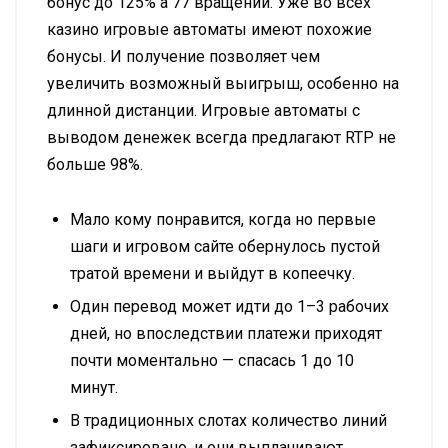
бонус до 125% а 77 вращений. Уже во всех
казино игровые автоматы имеют похожие
бонусы. И получение позволяет чем
увеличить возможный выигрыш, особенно на
длинной дистанции. Игровые автоматы с
выводом денежек всегда предлагают RTP не
больше 98%.
Мало кому понравится, когда но первые
шаги и игровом сайте обернулось пустой
тратой времени и выйдут в копеечку.
Один перевод может идти до 1–3 рабочих
дней, но впоследствии платежи приходят
почти моментально — спасась 1 до 10
минут.
В традиционных слотах количество линий
зафиксировано, и они выплачивают