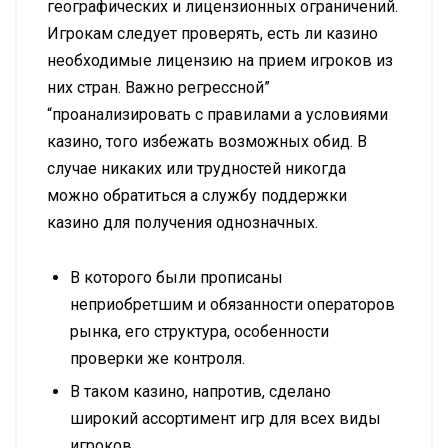
географических и лицензионных ограничений.
Игрокам следует проверять, есть ли казино
необходимые лицензию на прием игроков из
них стран. Важно регрессной”
“проанализировать с правилами а условиями
казино, того избежать возможных обид. В
случае никаких или трудностей никогда
можно обратиться а службу поддержки
казино для получения однозначных.
В которого были прописаны
неприобретшим и обязанности операторов
рынка, его структура, особенности
проверки же контроля.
В таком казино, напротив, сделано
широкий ассортимент игр для всех виды
игроков.