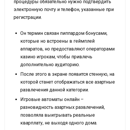
процедуры обязательно нужно подтвердить
электронную почту и телефон, указанные при
регистрации.
Он термин связан пиппардом бонусами,
которые но встроены в геймплей
аппаратов, но предоставляют операторами
казино игрокам, чтобы привлечь
дополнительно аудиторию.
После этого в экране появится стенную, на
которой станет отображаться все азартные
развлечения данной категории.
Игровые автоматы онлайн –
разновидность азартных развлечений,
позволяла выигрывать реальные
кварплату, не выходя одного дома.