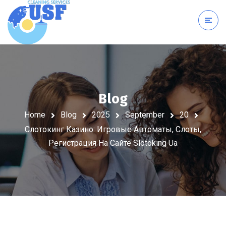
Blog
Home
Blog
2025
September
20
Слотокинг Казино: Игровые Автоматы, Слоты,
Регистрация На Сайте Slotoking Ua