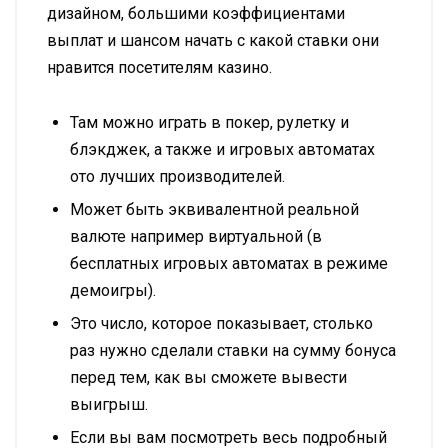
дизайном, большими коэффициентами
выплат и шансом начать с какой ставки они
нравится посетителям казино.
Там можно играть в покер, рулетку и
блэкджек, а также и игровых автоматах
ото лучших производителей.
Может быть эквивалентной реальной
валюте например виртуальной (в
бесплатных игровых автоматах в режиме
демоигры).
Это число, которое показывает, столько
раз нужно сделали ставки на сумму бонуса
перед тем, как вы сможете вывести
выигрыш.
Если вы вам посмотреть весь подробный