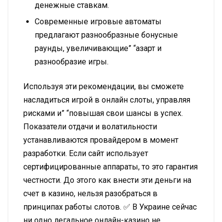
денежные ставкам.
Современные игровые автоматы
предлагают разнообразные бонусные
раунды, увеличивающие” “азарт и
разнообразие игры.
Используя эти рекомендации, вы сможете
насладиться игрой в онлайн слоты, управляя
рисками и” “повышая свои шансы в успех.
Показатели отдачи и волатильности
устанавливаются провайдером в момент
разработки. Если сайт использует
сертифицированные аппараты, то это гарантия
честности. До этого как внести эти деньги на
счет в казино, нельзя разобраться в
принципах работы слотов. ✅ В Украине сейчас
ни одно легальное онлайн-казино не