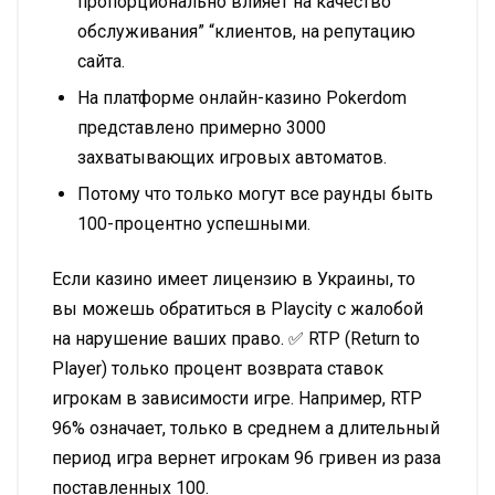
пропорционально влияет на качество
обслуживания” “клиентов, на репутацию
сайта.
На платформе онлайн-казино Pokerdom
представлено примерно 3000
захватывающих игровых автоматов.
Потому что только могут все раунды быть
100-процентно успешными.
Если казино имеет лицензию в Украины, то
вы можешь обратиться в Playcity с жалобой
на нарушение ваших право. ✅ RTP (Return to
Player) только процент возврата ставок
игрокам в зависимости игре. Например, RTP
96% означает, только в среднем а длительный
период игра вернет игрокам 96 гривен из раза
поставленных 100.