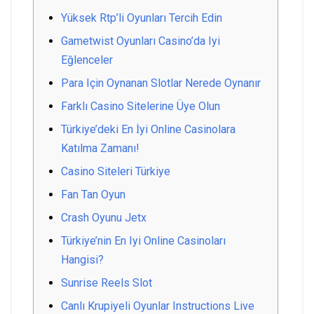
Yüksek Rtp’li Oyunları Tercih Edin
Gametwist Oyunları Casino’da Iyi
Eğlenceler
Para Için Oynanan Slotlar Nerede Oynanır
Farklı Casino Sitelerine Üye Olun
Türkiye’deki En İyi Online Casinolara
Katılma Zamanı!
Casino Siteleri Türkiye
Fan Tan Oyun
Crash Oyunu Jetx
Türkiye’nin En Iyi Online Casinoları
Hangisi?
Sunrise Reels Slot
Canlı Krupiyeli Oyunlar Instructions Live