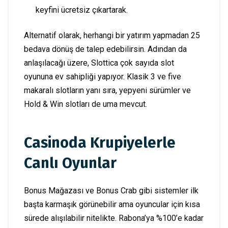
keyfini ücretsiz çıkartarak.
Alternatif olarak, herhangi bir yatırım yapmadan 25
bedava dönüş de talep edebilirsin. Adından da
anlaşılacağı üzere, Slottica çok sayıda slot
oyununa ev sahipliği yapıyor. Klasik 3 ve five
makaralı slotların yanı sıra, yepyeni sürümler ve
Hold & Win slotları de uma mevcut.
Casinoda Krupiyelerle
Canlı Oyunlar
Bonus Mağazası ve Bonus Crab gibi sistemler ilk
başta karmaşık görünebilir ama oyuncular için kısa
sürede alışılabilir nitelikte. Rabona’ya %100’e kadar