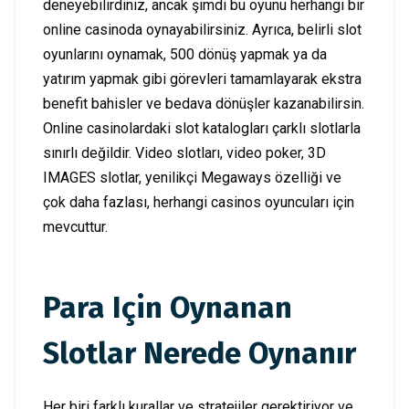
deneyebilirdiniz, ancak şimdi bu oyunu herhangi bir
online casinoda oynayabilirsiniz. Ayrıca, belirli slot
oyunlarını oynamak, 500 dönüş yapmak ya da
yatırım yapmak gibi görevleri tamamlayarak ekstra
benefit bahisler ve bedava dönüşler kazanabilirsin.
Online casinolardaki slot katalogları çarklı slotlarla
sınırlı değildir. Video slotları, video poker, 3D
IMAGES slotlar, yenilikçi Megaways özelliği ve
çok daha fazlası, herhangi casinos oyuncuları için
mevcuttur.
Para Için Oynanan
Slotlar Nerede Oynanır
Her biri farklı kurallar ve stratejiler gerektiriyor ve