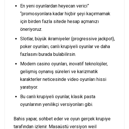
En yeni oyunlardan heyecan verici”
“promosyonlara kadar hiçbir şeyi kaçırmamak
için birden fazla sitede hesap açmanızı
öneriyoruz.
Slotlar, büyük ikramiyeler (progressive jackpot),
poker oyunları, canlı krupiyeli oyunlar ve daha
fazlasını burada bulabilirsin.
Modern casino oyunları, inovatif teknolojiler,
gelişmiş oynanış süreleri ve karizmatik
karakterler neticesinde video oyunları hissi
yaratıyor.
Bu canlı krupiyeli oyunlar, klasik pasta
oyunlarının yenilikçi versiyonları gibi.
Bahis yapar, sohbet eder ve oyun gerçek krupiye
tarafından izlenir. Masaüstü versiyon weil