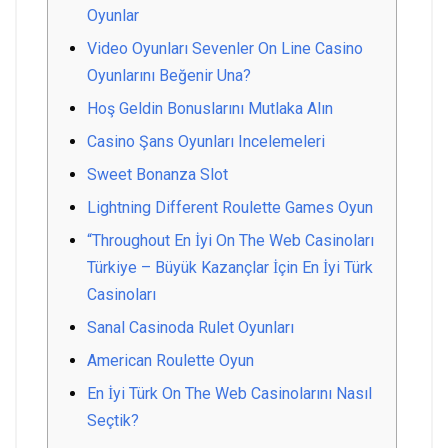
Oyunlar
Video Oyunları Sevenler On Line Casino
Oyunlarını Beğenir Una?
Hoş Geldin Bonuslarını Mutlaka Alın
Casino Şans Oyunları Incelemeleri
Sweet Bonanza Slot
Lightning Different Roulette Games Oyun
“Throughout En İyi On The Web Casinoları
Türkiye – Büyük Kazançlar İçin En İyi Türk
Casinoları
Sanal Casinoda Rulet Oyunları
American Roulette Oyun
En İyi Türk On The Web Casinolarını Nasıl
Seçtik?