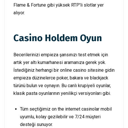
Flame & Fortune gibi yüksek RTP’li slotlar yer
alıyor.
Casino Holdem Oyun
Becerilerinizi empieza şansınızı test etmek için
artık yer altı kumarhanesi aramanıza gerek yok.
İstediğiniz herhangi bir online casino sitesine gidin
empieza düzinelerce poker, bakara ve blackjack
türünü bulun ve oynayın. Bu canlı krupiyeli oyunlar,
klasik pasta oyunlarının yenilikçi versiyonları gibi.
Tüm seçtiğimiz on the internet casinolar mobil
uyumlu, kolay gezilebilir ve 7/24 müşteri
desteği sunuyor.