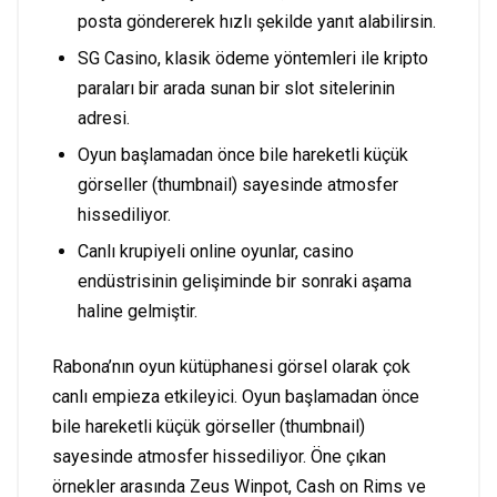
posta göndererek hızlı şekilde yanıt alabilirsin.
SG Casino, klasik ödeme yöntemleri ile kripto
paraları bir arada sunan bir slot sitelerinin
adresi.
Oyun başlamadan önce bile hareketli küçük
görseller (thumbnail) sayesinde atmosfer
hissediliyor.
Canlı krupiyeli online oyunlar, casino
endüstrisinin gelişiminde bir sonraki aşama
haline gelmiştir.
Rabona’nın oyun kütüphanesi görsel olarak çok
canlı empieza etkileyici. Oyun başlamadan önce
bile hareketli küçük görseller (thumbnail)
sayesinde atmosfer hissediliyor. Öne çıkan
örnekler arasında Zeus Winpot, Cash on Rims ve