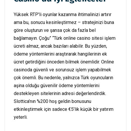
Yüksek RTP’li oyunlar kazanma ihtimalinizi artırır
ama bu, sonucu kesinleştirmez – stratejinizi buna
göre oluşturun ve şansa çok da fazla bel
bağlamayın. Çoğu” “Türk online casino sitesi işlem
ücreti almaz, ancak bazıları alabilir. Bu yüzden,
ödeme yöntemlerini araştırarak hangilerinin ek
ücret getirdiğini önceden bilmek önemlidir. Online
casinoda güvenli ve sorunsuz işlem yapabilmek
çok önemli. Bu nedenle, yalnızca Türk oyuncuların
aşina olduğu güvenilir ödeme yöntemlerini
destekleyen sitelerinin adresi değerlendirdik.
Slottica’nın %200 hoş geldin bonusunu
etkinleştirmek için sadece €5’lik küçük bir yatırım
yeterli.