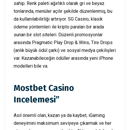
sahip. Renk paleti ağırlıklı olarak gri ve beyaz
tonlarında, menüler açılır şekilde düzenlenmiş, bu
da kullanılabilirliği artırıyor. SG Casino, klasik
ödeme yöntemleri ile kripto paraları bir arada
sunan bir slot siteleri. Düzenli promosyonlar
arasında Pragmatic Play Drop & Wins, Tire Drops
(anlık büyük ödül çarkı) ve sosyal medya çekilişleri
var. Kazanabileceğin ödüller arasında yeni iPhone
modelleri bile va.
Mostbet Casino
Incelemesi”
Asıl önemli olan, kazan ya da kaybet, iGaming
deneyimini maksimum seviyeye çıkarmak ve her