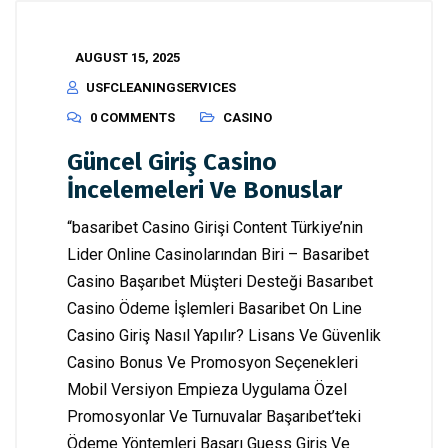
AUGUST 15, 2025
USFCLEANINGSERVICES
0 COMMENTS
CASINO
Güncel Giriş Casino
İncelemeleri Ve Bonuslar
“basaribet Casino Girişi Content Türkiye’nin
Lider Online Casinolarından Biri – Basaribet
Casino Başarıbet Müşteri Desteği Basarıbet
Casino Ödeme İşlemleri Basaribet On Line
Casino Giriş Nasıl Yapılır? Lisans Ve Güvenlik
Casino Bonus Ve Promosyon Seçenekleri
Mobil Versiyon Empieza Uygulama Özel
Promosyonlar Ve Turnuvalar Başarıbet’teki
Ödeme Yöntemleri Başarı Guess Giriş Ve