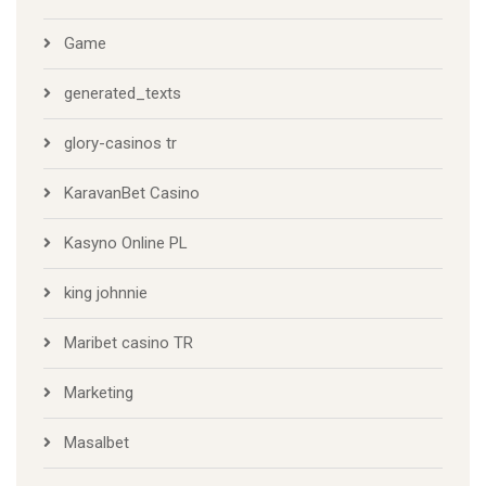
Game
generated_texts
glory-casinos tr
KaravanBet Casino
Kasyno Online PL
king johnnie
Maribet casino TR
Marketing
Masalbet