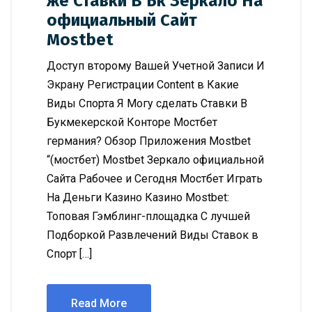
же Ставки В Бк Зеркало На
официальный Сайт
Mostbet
Доступ второму Вашей Учетной Записи И
Экрану Регистрации Content в Какие
Виды Спорта Я Могу сделать Ставки В
Букмекерской Конторе Мостбет
германия? Обзор Приложения Mostbet
“(мостбет) Mostbet Зеркало официальной
Сайта Рабочее и Сегодня Мостбет Играть
На Деньги Казино Казино Mostbet:
Топовая Гэмблинг-площадка С лучшей
Подборкой Развлечений Виды Ставок в
Спорт […]
Read More