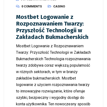
0 COMMENTS
CASINO
Mostbet Logowanie z
Rozpoznawaniem Twarzy:
Przyszłość Technologii w
Zakładach Bukmacherskich
Mostbet Logowanie z Rozpoznawaniem
Twarzy: Przyszłość Technologii w Zakładach
Bukmacherskich Technologia rozpoznawania
twarzy zdobywa coraz większą popularność
w różnych sektorach, w tym w branży
zakładów bukmacherskich. Mostbet
logowanie z użyciem rozpoznawania twarzy
to innowacyjne rozwiązanie, które oferuje
szybki, bezpieczny i wygodny dostęp do
konta użytkownika. Ten nowoczesny sposób