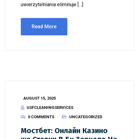
uwierzytelniania eliminuje […]
Read More
AUGUST 15, 2025
USFCLEANINGSERVICES
0 COMMENTS
UNCATEGORIZED
Мостбет: Онлайн Казино