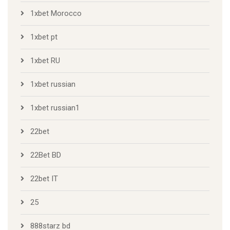
1xbet Morocco
1xbet pt
1xbet RU
1xbet russian
1xbet russian1
22bet
22Bet BD
22bet IT
25
888starz bd