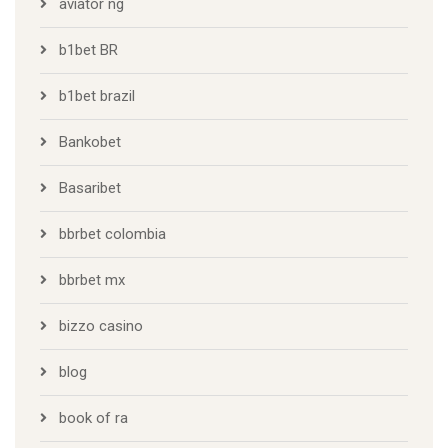
aviator ng
b1bet BR
b1bet brazil
Bankobet
Basaribet
bbrbet colombia
bbrbet mx
bizzo casino
blog
book of ra