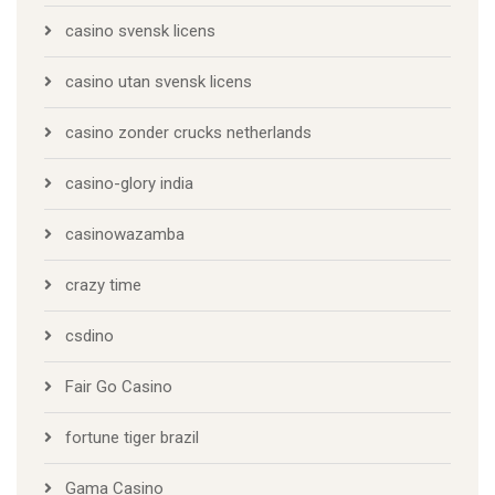
casino svensk licens
casino utan svensk licens
casino zonder crucks netherlands
casino-glory india
casinowazamba
crazy time
csdino
Fair Go Casino
fortune tiger brazil
Gama Casino