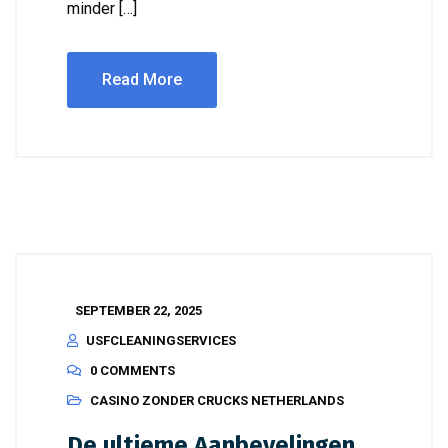
minder […]
Read More
SEPTEMBER 22, 2025
USFCLEANINGSERVICES
0 COMMENTS
CASINO ZONDER CRUCKS NETHERLANDS
De ultieme Aanbevelingen