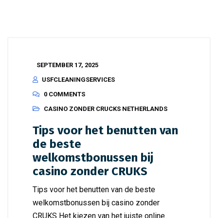
SEPTEMBER 17, 2025
USFCLEANINGSERVICES
0 COMMENTS
CASINO ZONDER CRUCKS NETHERLANDS
Tips voor het benutten van
de beste
welkomstbonussen bij
casino zonder CRUKS
Tips voor het benutten van de beste
welkomstbonussen bij casino zonder
CRUKS Het kiezen van het juiste online