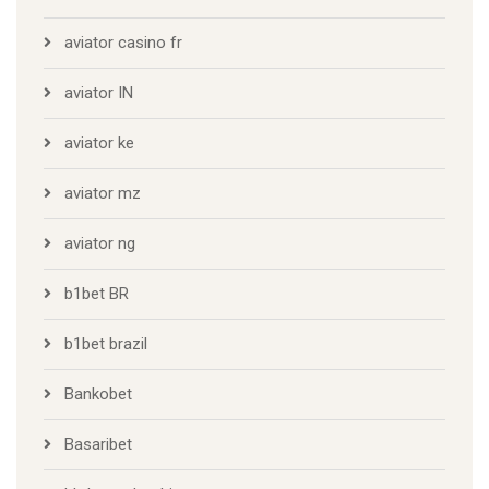
aviator casino fr
aviator IN
aviator ke
aviator mz
aviator ng
b1bet BR
b1bet brazil
Bankobet
Basaribet