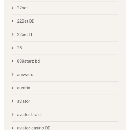
22bet
22Bet BD
22bet IT
25
888starz bd
answers
austria
aviator
aviator brazil
aviator casino DE