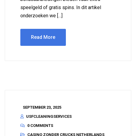
speelgeld of gratis spins. In dit artikel
onderzoeken we […]
Read More
SEPTEMBER 23, 2025
USFCLEANINGSERVICES
0 COMMENTS
CASINO ZONDER CRUCKS NETHERLANDS