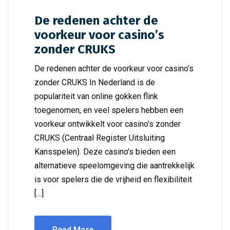
De redenen achter de
voorkeur voor casino’s
zonder CRUKS
De redenen achter de voorkeur voor casino’s
zonder CRUKS In Nederland is de
populariteit van online gokken flink
toegenomen, en veel spelers hebben een
voorkeur ontwikkelt voor casino’s zonder
CRUKS (Centraal Register Uitsluiting
Kansspelen). Deze casino’s bieden een
alternatieve speelomgeving die aantrekkelijk
is voor spelers die de vrijheid en flexibiliteit
[…]
Read More