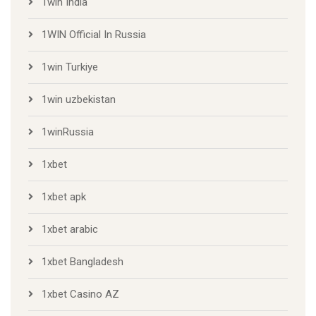
1win India
1WIN Official In Russia
1win Turkiye
1win uzbekistan
1winRussia
1xbet
1xbet apk
1xbet arabic
1xbet Bangladesh
1xbet Casino AZ