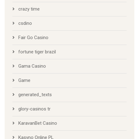
crazy time
csdino
Fair Go Casino
fortune tiger brazil
Gama Casino
Game
generated_texts
glory-casinos tr
KaravanBet Casino
Kasyno Online PL