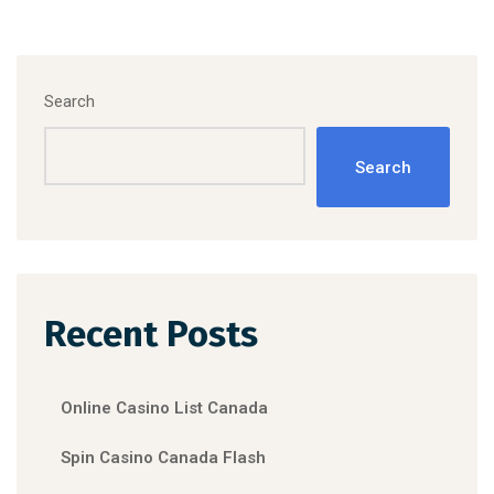
Search
Search
Recent Posts
Online Casino List Canada
Spin Casino Canada Flash