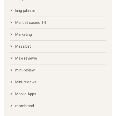
king johnnie
Maribet casino TR
Marketing
Masalbet
Maxi reviewe
mini-review
Mini-reviews
Mobile Apps
mombrand