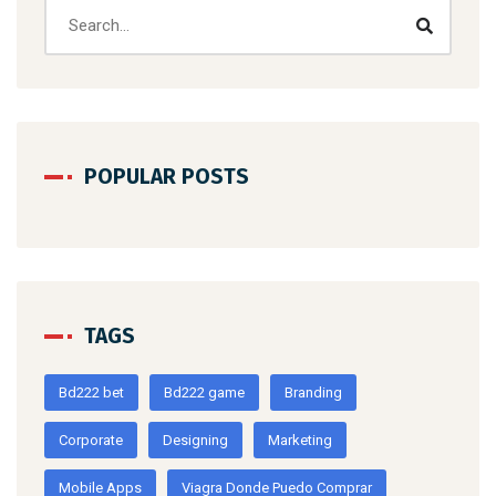
POPULAR POSTS
TAGS
Bd222 bet
Bd222 game
Branding
Corporate
Designing
Marketing
Mobile Apps
Viagra Donde Puedo Comprar