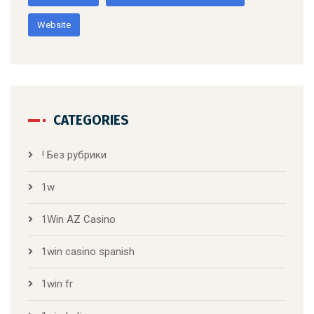
Website
CATEGORIES
! Без рубрики
1w
1Win AZ Casino
1win casino spanish
1win fr