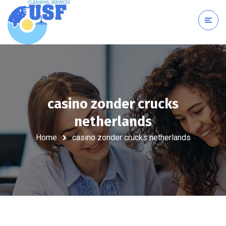
casino zonder crucks
netherlands
Home
casino zonder crucks netherlands