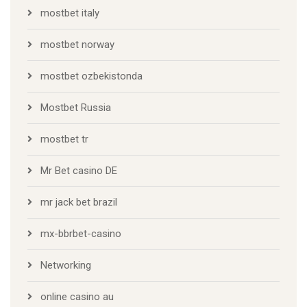
mostbet italy
mostbet norway
mostbet ozbekistonda
Mostbet Russia
mostbet tr
Mr Bet casino DE
mr jack bet brazil
mx-bbrbet-casino
Networking
online casino au